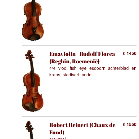
Emaviolin - Rudolf Florea
€ 1450
(Reghin, Roemenië)
4/4 viool fish eye esdoorn achterblad en
krans, stadivari model
Robert Reinert (Chaux de
€ 1550
Fond)