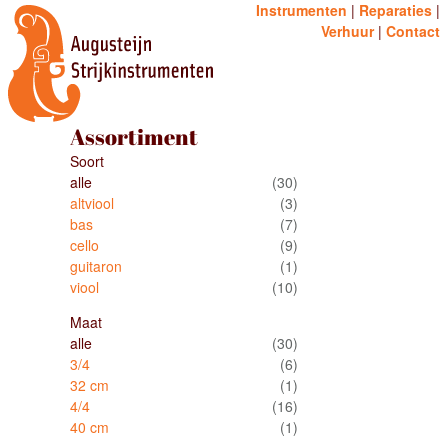
Instrumenten
Reparaties
Verhuur
Contact
Assortiment
Soort
alle
(30)
altviool
(3)
bas
(7)
cello
(9)
guitaron
(1)
viool
(10)
Maat
alle
(30)
3/4
(6)
32 cm
(1)
4/4
(16)
40 cm
(1)