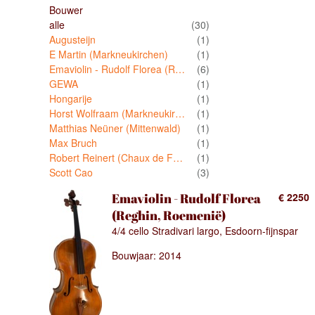
Bouwer
alle
(30)
Augusteijn
(1)
E Martin (Markneukirchen)
(1)
Emaviolin - Rudolf Florea (Reghin, Roemenië)
(6)
GEWA
(1)
Hongarije
(1)
Horst Wolfraam (Markneukirchen)
(1)
Matthias Neüner (Mittenwald)
(1)
Max Bruch
(1)
Robert Reinert (Chaux de Fond)
(1)
Scott Cao
(3)
Emaviolin - Rudolf Florea
€ 2250
(Reghin, Roemenië)
4/4 cello Stradivari largo, Esdoorn-fijnspar
Bouwjaar: 2014