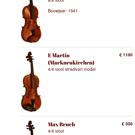
4/4 viool
Bouwjaar: 1941
E Martin
€ 1100
(Markneukirchen)
4/4 viool stradivari model
Max Bruch
€ 300
4/4 viool